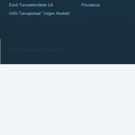
Eesti Turvaettevõtete Liit
Privaatsus
G4Si Turvaportaal "Julgen Hoolida"
© 2026 Noodapera Valduse OÜ