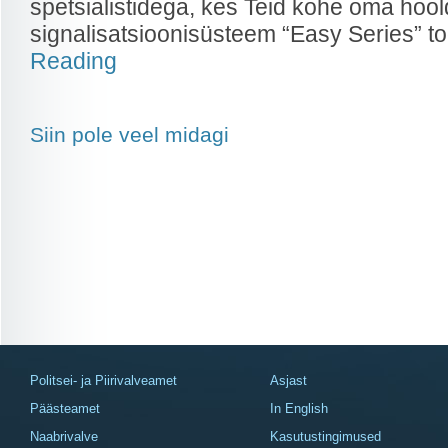
spetsialistidega, kes Teid kohe oma hoo
signalisatsioonisüsteem “Easy Series” t
Reading
Siin pole veel midagi
Politsei- ja Piirivalveamet
Asjast
Päästeamet
In English
Naabrivalve
Kasutustingimused