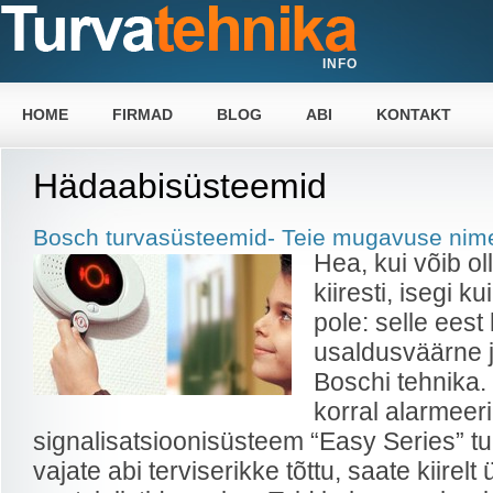
INFO
HOME
FIRMAD
BLOG
ABI
KONTAKT
Hädaabisüsteemid
Bosch turvasüsteemid- Teie mugavuse nim
Hea, kui võib ol
kiiresti, isegi k
pole: selle eest
usaldusväärne j
Boschi tehnika
korral alarmeer
signalisatsioonisüsteem “Easy Series” tur
vajate abi terviserikke tõttu, saate kiirel