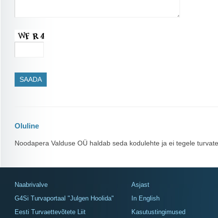
Oluline
Noodapera Valduse OÜ haldab seda kodulehte ja ei tegele turvat
Naabrivalve
Asjast
G4Si Turvaportaal "Julgen Hoolida"
In English
Eesti Turvaettevõtete Liit
Kasutustingimused