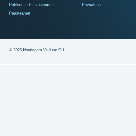
Politsei- ja Piirivalveamet
Privaatsus
Päästeamet
© 2026 Noodapera Valduse OÜ