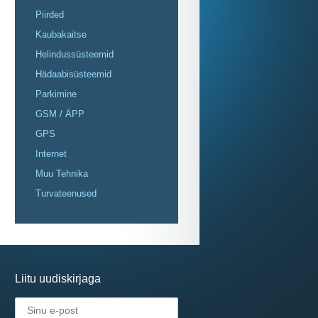
Piirded
Kaubakaitse
Helindussüsteemid
Hädaabisüsteemid
Parkimine
GSM / ÄPP
GPS
Internet
Muu Tehnika
Turvateenused
Liitu uudiskirjaga