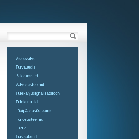
Videovalve
Turvauudis
Pakkumised
Valvesüsteemid
Tulekahjusignalisatsioon
Tulekustutid
Läbipääsusüsteemid
Fonosüsteemid
Lukud
Turvauksed