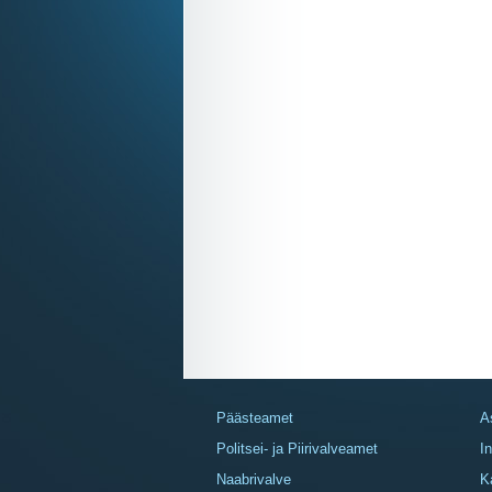
Päästeamet
A
Politsei- ja Piirivalveamet
I
Naabrivalve
K