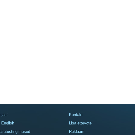
sjast
Kontakt
n English
Lisa ettevõte
asutustingimused
Reklaam