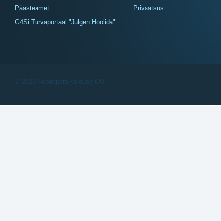
Päästeamet
Privaatsus
G4Si Turvaportaal "Julgen Hoolida"
© 2026 Noodapera Valduse OÜ