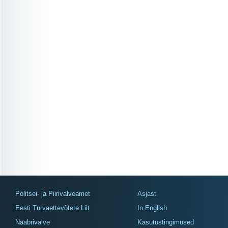
Politsei- ja Piirivalveamet
Asjast
Eesti Turvaettevõtete Liit
In English
Naabrivalve
Kasutustingimused