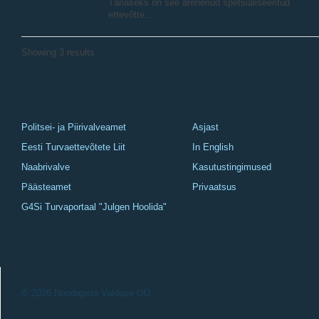
Tänaseks on see arenenud spetsialiseeritud
ettevõtte...
Showing 3 results
Politsei- ja Piirivalveamet
Asjast
Eesti Turvaettevõtete Liit
In English
Naabrivalve
Kasutustingimused
Päästeamet
Privaatsus
G4Si Turvaportaal "Julgen Hoolida"
© 2026 Noodapera Valduse OÜ