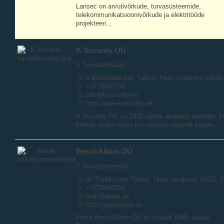
Lansec on arvutivõrkude, turvasüsteemide,
telekommunikatsioonivõrkude ja elektritööde
projekteeri...
K Security OÜ
Turvateenused
5 Mustamäe tee, Tallinn, Harju maakond 10616
+3726000755
info@ksecurity.ee
http://www.ksecurity.ee
K Security OÜ on 2015 aastal asutatud ettevõte, k
kätkeb endas enam kui veerand sajandit kogem...
Besel-Alarm OÜ
Valvesüsteemid
4c Tuuliku tee, Tallinn, Harju maakond 10621, 
+3726684316
mail@besel.ee
http://www.besel.ee
Firma Besel-Alarm OÜ on loodud 1998. aastal.