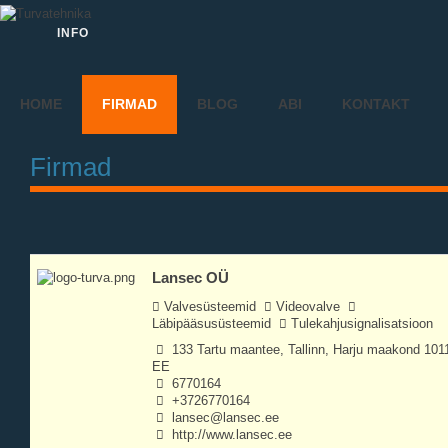
INFO
HOME
FIRMAD
BLOG
ABI
KONTAKT
Firmad
Lansec OÜ
Valvesüsteemid
Videovalve
Läbipääsusüsteemid
Tulekahjusignalisatsioon
133 Tartu maantee, Tallinn, Harju maakond 101
EE
6770164
+3726770164
lansec@lansec.ee
http://www.lansec.ee