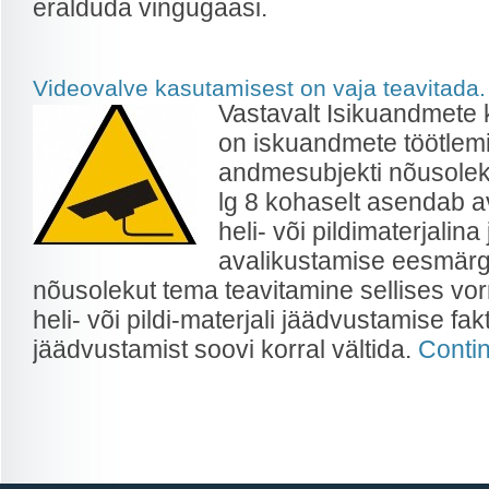
eralduda vingugaasi.
Videovalve kasutamisest on vaja teavitada.
Vastavalt Isikuandmete 
on iskuandmete töötlem
andmesubjekti nõusolek
lg 8 kohaselt asendab a
heli- või pildimaterjali
avalikustamise eesmärg
nõusolekut tema teavitamine sellises vor
heli- või pildi-materjali jäädvustamise fa
jäädvustamist soovi korral vältida.
Conti