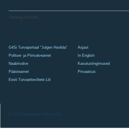
Showing 0 results
G4Si Turvaportaal "Julgen Hoolida"
Asjast
Politsei- ja Piirivalveamet
In English
Naabrivalve
Kasutustingimused
Päästeamet
Privaatsus
Eesti Turvaettevõtete Liit
© 2026 Noodapera Valduse OÜ