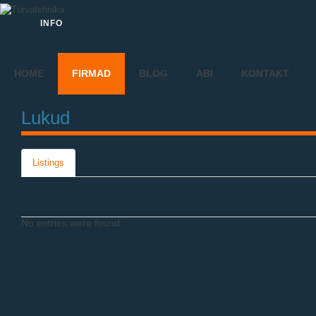
INFO
HOME
FIRMAD
BLOG
ABI
KONTAKT
Lukud
Listings
No entries were found.