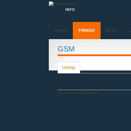
INFO
HOME
FIRMAD
BLOG
GSM
Listings
No entries were found.