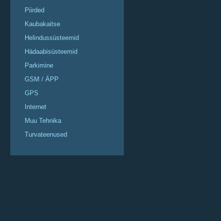
Piirded
Kaubakaitse
Helindussüsteemid
Hädaabisüsteemid
Parkimine
GSM / ÄPP
GPS
Internet
Muu Tehnika
Turvateenused