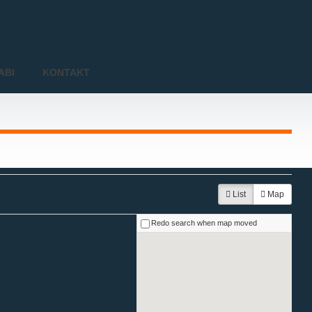
ABI
KONTAKT
List
Map
Redo search when map moved